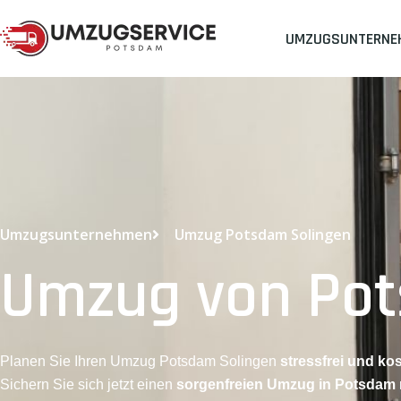
UMZUGSUNTERNE
Umzugsunternehmen
Umzug Potsdam Solingen
Umzug von Pot
Planen Sie Ihren Umzug Potsdam Solingen
stressfrei und kos
Sichern Sie sich jetzt einen
sorgenfreien Umzug in Potsdam