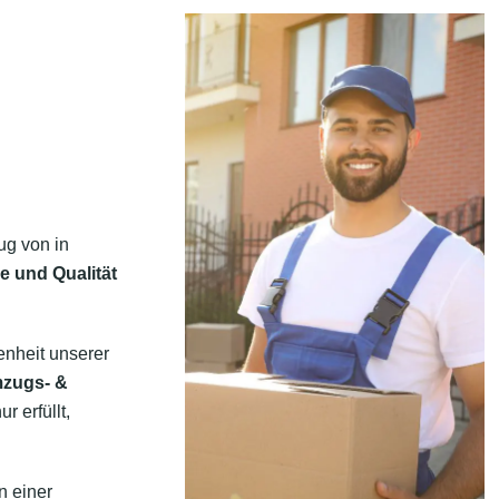
ug von in
e und Qualität
enheit unserer
mzugs- &
r erfüllt,
n einer