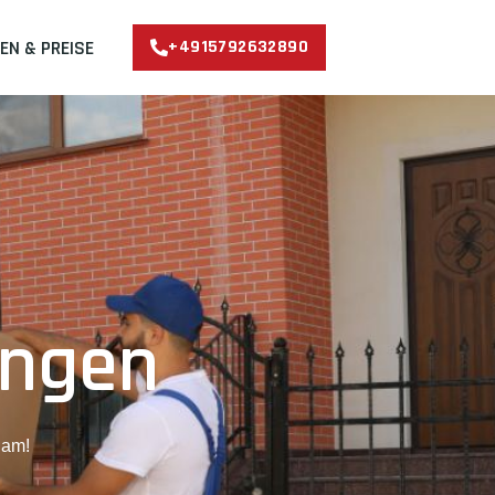
EN & PREISE
+4915792632890
ingen
dam!