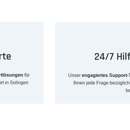
rte
24/7 Hil
rtlösungen
für
Unser
engagiertes Support
rt in Solingen
Ihnen jede Frage bezüglic
b