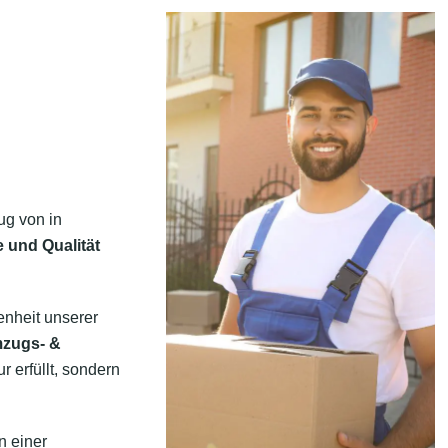
ug von in
e und Qualität
enheit unserer
mzugs- &
 erfüllt, sondern
n einer