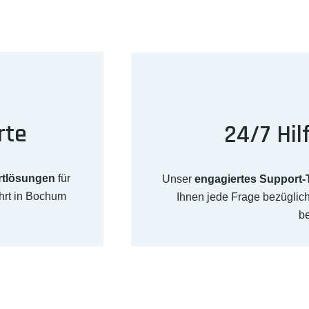
rte
24/7 Hil
rtlösungen
für
Unser
engagiertes Support
hrt in Bochum
Ihnen jede Frage bezügli
b