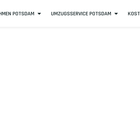
HMEN POTSDAM
UMZUGSSERVICE POTSDAM
KOST
tsdam nach Bo
eneffizient
mit uns – Wir sind Ihr verlässlicher Partner in Pots
mit unserer Best-Preis-Garantie: