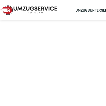
UMZUGSUNTERNE
Umzugsunternehmen
Umzug Potsdam Bochum
Umzug von Po
Planen Sie Ihren Umzug Potsdam Bochum
stressfrei und kost
Sichern Sie sich jetzt einen
sorgenfreien Umzug in Potsdam