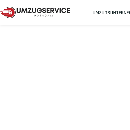
UMZUGSUNTERNE
Umzugsunternehmen
Umzug Potsdam Jena
Umzug von Pot
Planen Sie Ihren Umzug Potsdam Jena
stressfrei und kostene
Sichern Sie sich jetzt einen
sorgenfreien Umzug in Potsdam