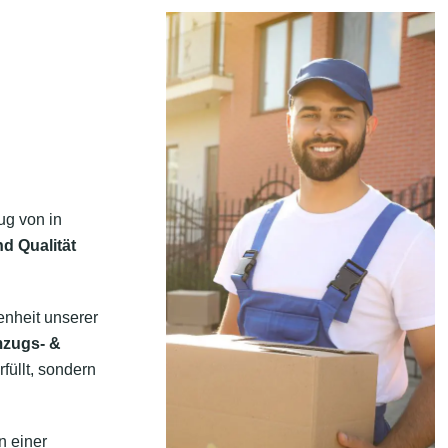
ug von in
d Qualität
enheit unserer
mzugs- &
füllt, sondern
n einer