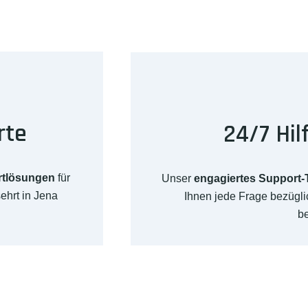
rte
24/7 Hil
rtlösungen
für
Unser
engagiertes Support
ehrt in Jena
Ihnen jede Frage bezügl
b