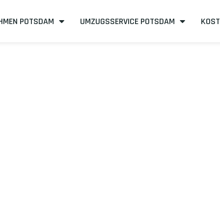
HMEN POTSDAM
UMZUGSSERVICE POTSDAM
KOST
sdam nach Jen
ffizient
mit uns – Wir sind Ihr verlässlicher Partner in Potsdam!
mit unserer Best-Preis-Garantie: