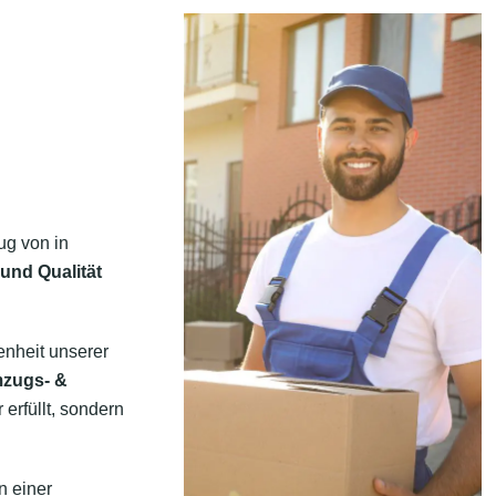
ug von in
 und Qualität
enheit unserer
mzugs- &
 erfüllt, sondern
n einer