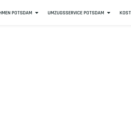
HMEN POTSDAM
UMZUGSSERVICE POTSDAM
KOST
sdam nach Bot
neffizient
mit uns – Wir sind Ihr verlässlicher Partner in Potsd
mit unserer Best-Preis-Garantie: