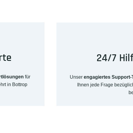
rte
24/7 Hil
rtlösungen
für
Unser
engagiertes Support
rt in Bottrop
Ihnen jede Frage bezügli
b