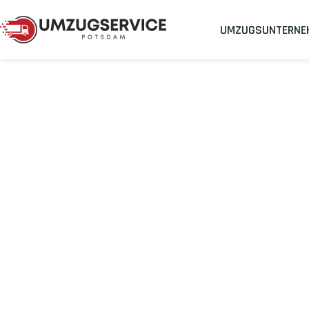
UMZUGSUNTERNE
Umzugsunternehmen
Umzug Potsdam Bottrop
Umzug von Pot
Planen Sie Ihren Umzug Potsdam Bottrop
stressfrei und koste
Sichern Sie sich jetzt einen
sorgenfreien Umzug in Potsdam