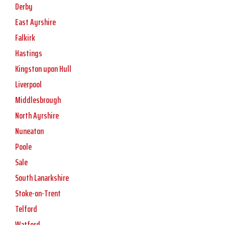
Derby
East Ayrshire
Falkirk
Hastings
Kingston upon Hull
Liverpool
Middlesbrough
North Ayrshire
Nuneaton
Poole
Sale
South Lanarkshire
Stoke-on-Trent
Telford
Watford