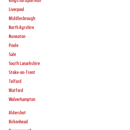
Kingston upon Hull
Liverpool
Middlesbrough
North Ayrshire
Nuneaton
Poole
Sale
South Lanarkshire
Stoke-on-Trent
Telford
Watford
Wolverhampton
Aldershot
Birkenhead