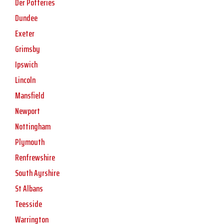
Der Potteries
Dundee
Exeter
Grimsby
Ipswich
Lincoln
Mansfield
Newport
Nottingham
Plymouth
Renfrewshire
South Ayrshire
St Albans
Teesside
Warrington