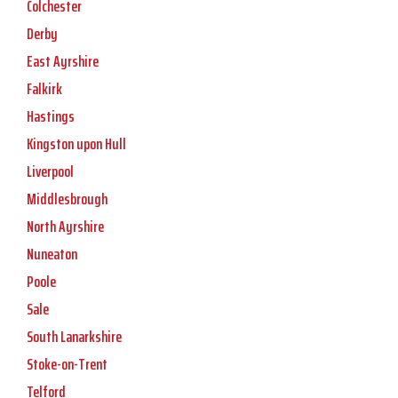
Colchester
Derby
East Ayrshire
Falkirk
Hastings
Kingston upon Hull
Liverpool
Middlesbrough
North Ayrshire
Nuneaton
Poole
Sale
South Lanarkshire
Stoke-on-Trent
Telford