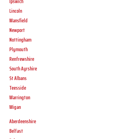
Ipswich
Lincoln
Mansfield
Newport
Nottingham
Plymouth
Renfrewshire
South Ayrshire
St Albans
Teesside
Warrington
Wigan
Aberdeenshire
Belfast