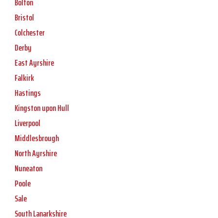
Bolton
Bristol
Colchester
Derby
East Ayrshire
Falkirk
Hastings
Kingston upon Hull
Liverpool
Middlesbrough
North Ayrshire
Nuneaton
Poole
Sale
South Lanarkshire