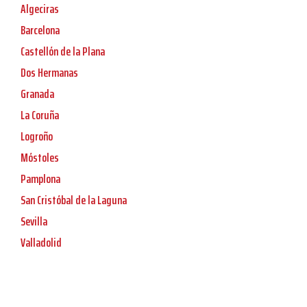
Algeciras
Barcelona
Castellón de la Plana
Dos Hermanas
Granada
La Coruña
Logroño
Móstoles
Pamplona
San Cristóbal de la Laguna
Sevilla
Valladolid