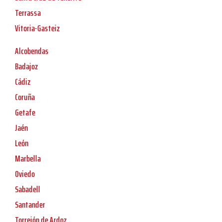
Terrassa
Vitoria-Gasteiz
Alcobendas
Badajoz
Cádiz
Coruña
Getafe
Jaén
León
Marbella
Oviedo
Sabadell
Santander
Torrejón de Ardoz