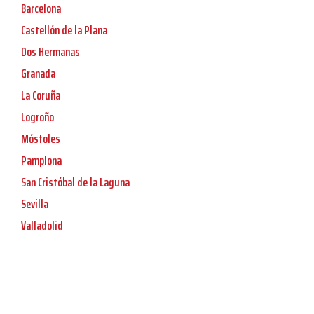
Barcelona
Castellón de la Plana
Dos Hermanas
Granada
La Coruña
Logroño
Móstoles
Pamplona
San Cristóbal de la Laguna
Sevilla
Valladolid