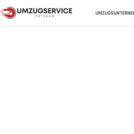
UMZUGSUNTERNE
Umzugsunternehmen
Umzug Potsdam Donostia-San S
Umzug von Pot
Sebastian
Planen Sie Ihren Umzug Potsdam Donostia-San Sebastian
str