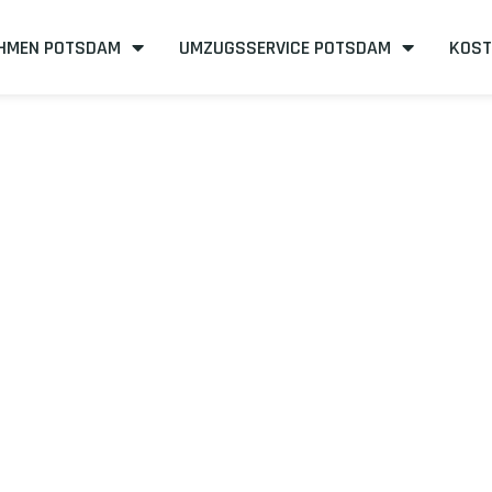
HMEN POTSDAM
UMZUGSSERVICE POTSDAM
KOST
ebastian
sdam nach Don
essfrei und kosteneffizient
mit uns – Wir sind Ihr verlässlicher