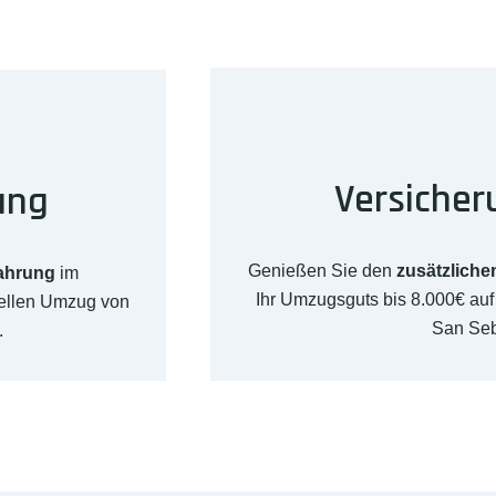
Versicher
ung
Genießen Sie den
zusätzliche
fahrung
im
Ihr Umzugsguts bis 8.000€ au
nellen Umzug von
San Seb
.