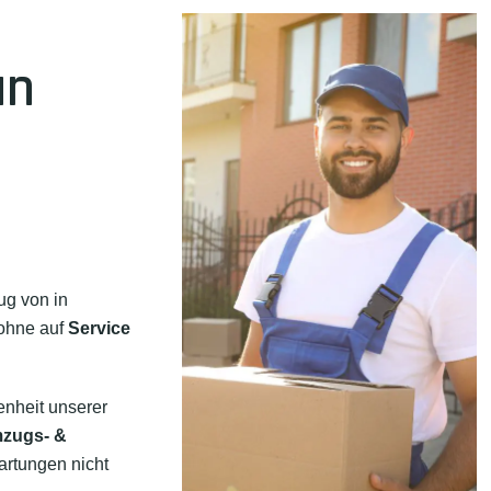
an
ug von in
 ohne auf
Service
enheit unserer
mzugs- &
artungen nicht