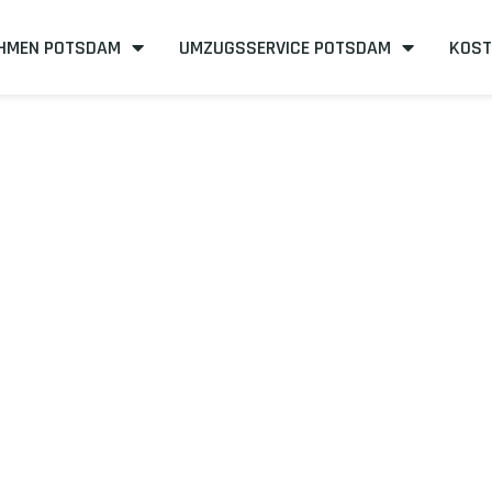
HMEN POTSDAM
UMZUGSSERVICE POTSDAM
KOST
sdam nach Par
ffizient
mit uns – Wir sind Ihr verlässlicher Partner in Potsdam!
mit unserer Best-Preis-Garantie: