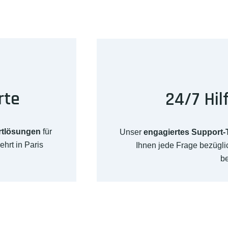
rte
24/7 Hil
rtlösungen
für
Unser
engagiertes Support
hrt in Paris
Ihnen jede Frage bezügl
b