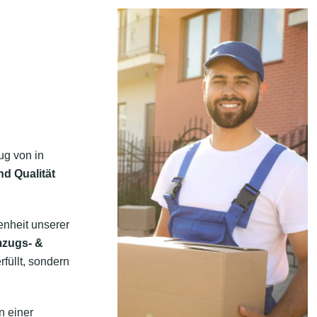
ug von in
nd Qualität
enheit unserer
mzugs- &
rfüllt, sondern
n einer