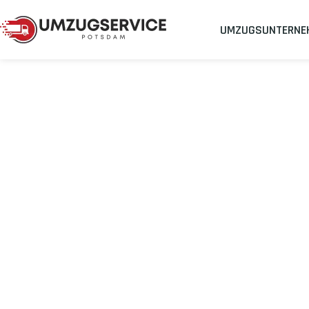
UMZUGSUNTERNE
Umzugsunternehmen
Umzug Potsdam Paris
Umzug von Pot
Planen Sie Ihren Umzug Potsdam Paris
stressfrei und kostene
Sichern Sie sich jetzt einen
sorgenfreien Umzug in Potsdam