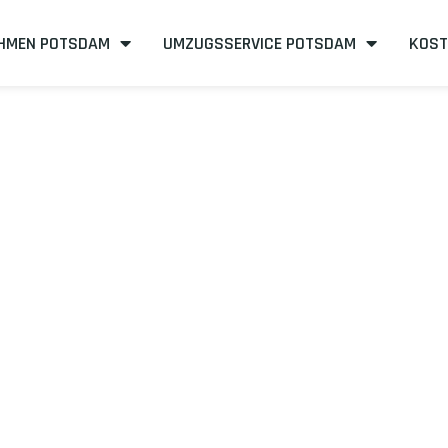
HMEN POTSDAM
UMZUGSSERVICE POTSDAM
KOST
sdam nach Wet
steneffizient
mit uns – Wir sind Ihr verlässlicher Partner in Po
mit unserer Best-Preis-Garantie: