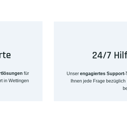
rte
24/7 Hil
rtlösungen
für
Unser
engagiertes Support
t in Wettingen
Ihnen jede Frage bezüglic
b