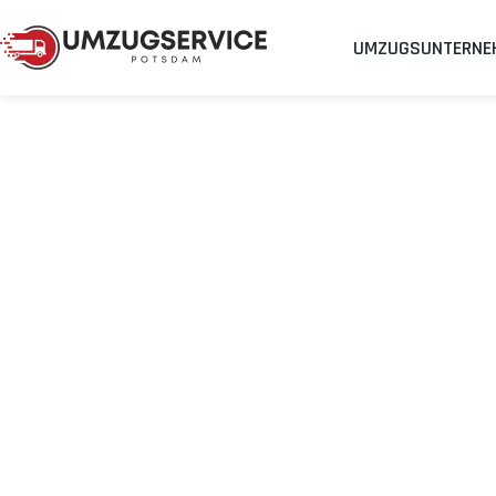
UMZUGSUNTERNE
Umzugsunternehmen
Umzug Potsdam Wettingen
Umzug von Pot
Planen Sie Ihren Umzug Potsdam Wettingen
stressfrei und ko
Sichern Sie sich jetzt einen
sorgenfreien Umzug in Potsdam