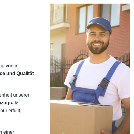
ug von in
ce und Qualität
enheit unserer
mzugs- &
ur erfüllt,
n einer