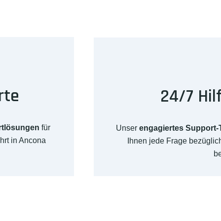
rte
24/7 Hil
rtlösungen
für
Unser
engagiertes Support
hrt in Ancona
Ihnen jede Frage bezügli
b