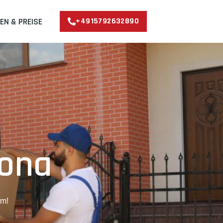
EN & PREISE
+4915792632890
cona
am!