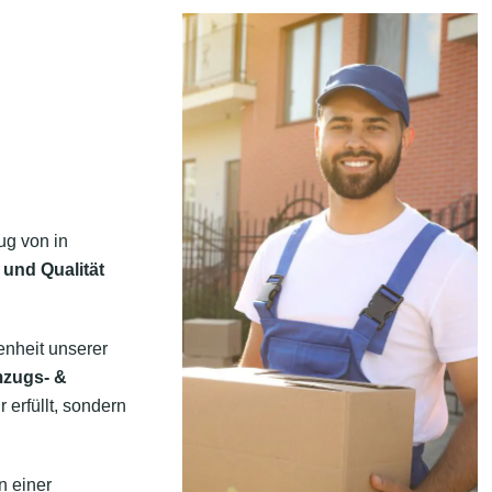
ug von in
 und Qualität
enheit unserer
mzugs- &
 erfüllt, sondern
n einer