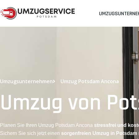
UMZUGSUNTERNE
Umzugsunternehmen
Umzug Potsdam Ancona
Umzug von Po
Planen Sie Ihren Umzug Potsdam Ancona
stressfrei und kost
Sichern Sie sich jetzt einen
sorgenfreien Umzug in Potsdam