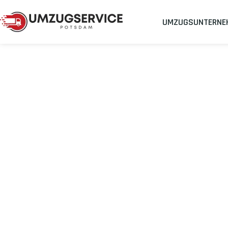
UMZUGSUNTERNE
Umzugsunternehmen
Umzug Potsdam Traun
Umzug von Pot
Planen Sie Ihren Umzug Potsdam Traun
stressfrei und kosten
Sichern Sie sich jetzt einen
sorgenfreien Umzug in Potsdam