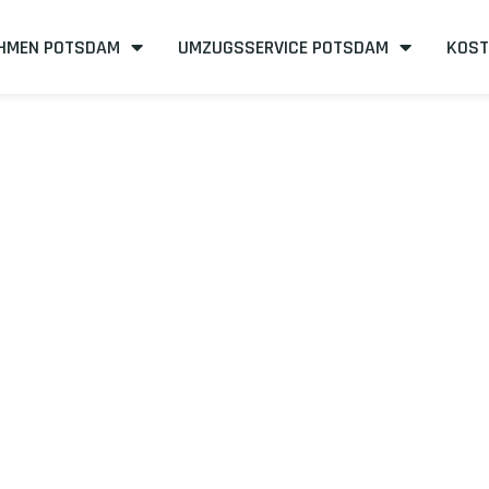
HMEN POTSDAM
UMZUGSSERVICE POTSDAM
KOST
sdam nach Tra
effizient
mit uns – Wir sind Ihr verlässlicher Partner in Potsdam
mit unserer Best-Preis-Garantie: