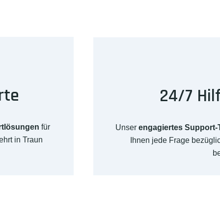
rte
24/7 Hil
rtlösungen
für
Unser
engagiertes Support
hrt in Traun
Ihnen jede Frage bezügl
b