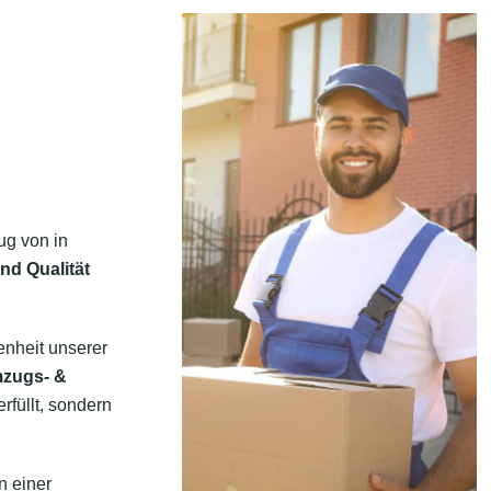
ug von in
nd Qualität
enheit unserer
mzugs- &
rfüllt, sondern
n einer