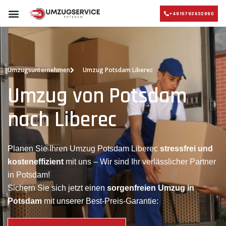
+4915792632890
UMZUGSUNTERNEHMEN POTSDAM
UMZUGSSERVICE POTSDAM
Umzugsunternehmen
Umzug Potsdam Liberec
Umzug von Potsdam
nach Liberec
Planen Sie Ihren Umzug Potsdam Liberec
stressfrei und
kosteneffizient
mit uns – Wir sind Ihr verlässlicher Partner
in Potsdam!
Sichern Sie sich jetzt einen
sorgenfreien Umzug in
Potsdam
mit unserer Best-Preis-Garantie: