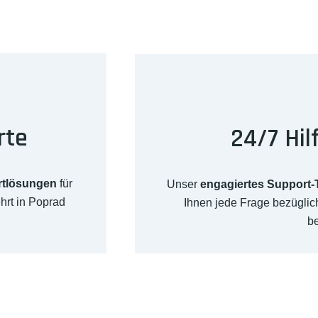
rte
24/7 Hil
rtlösungen
für
Unser
engagiertes Support
hrt in Poprad
Ihnen jede Frage bezügli
b