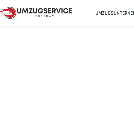
UMZUGSUNTERNE
Umzugsunternehmen
Umzug Potsdam Poprad
Umzug von Pot
Planen Sie Ihren Umzug Potsdam Poprad
stressfrei und koste
Sichern Sie sich jetzt einen
sorgenfreien Umzug in Potsdam