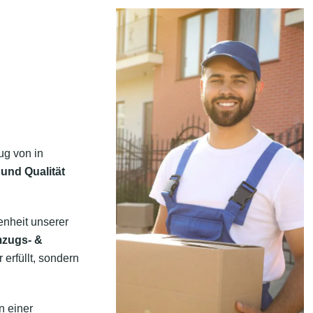
ug von in
 und Qualität
enheit unserer
mzugs- &
erfüllt, sondern
n einer