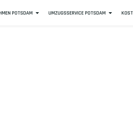
HMEN POTSDAM
UMZUGSSERVICE POTSDAM
KOST
sdam nach Pop
neffizient
mit uns – Wir sind Ihr verlässlicher Partner in Potsd
mit unserer Best-Preis-Garantie: