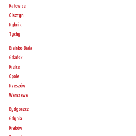
Katowice
Olsztyn
Rybnik
Tychy
Bielsko-Biała
Gdańsk
Kielce
Opole
Rzeszów
Warszawa
Bydgoszcz
Gdynia
Kraków