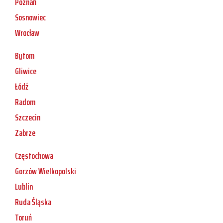
Poznań
Sosnowiec
Wrocław
Bytom
Gliwice
Łódź
Radom
Szczecin
Zabrze
Częstochowa
Gorzów Wielkopolski
Lublin
Ruda Śląska
Toruń