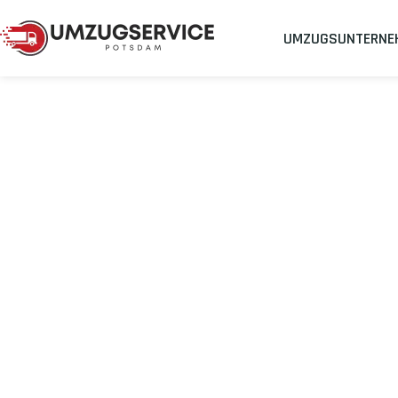
UMZUGSUNTERNE
Umzugsunternehmen
Umzug Potsdam Alesund
Umzug von Pot
Planen Sie Ihren Umzug Potsdam Alesund
stressfrei und kost
Sichern Sie sich jetzt einen
sorgenfreien Umzug in Potsdam