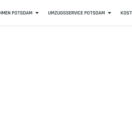
HMEN POTSDAM
UMZUGSSERVICE POTSDAM
KOST
sdam nach Ale
eneffizient
mit uns – Wir sind Ihr verlässlicher Partner in Pots
mit unserer Best-Preis-Garantie: