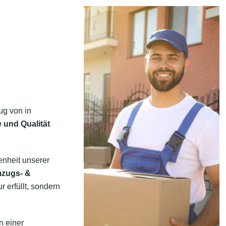
ug von in
 und Qualität
enheit unserer
mzugs- &
 erfüllt, sondern
n einer