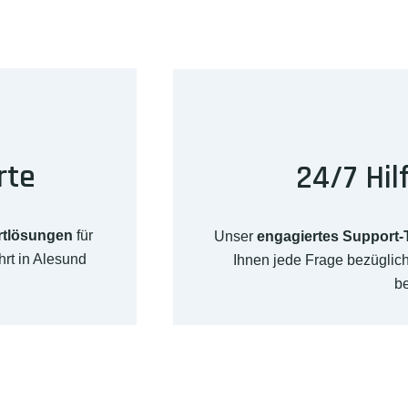
rte
24/7 Hil
rtlösungen
für
Unser
engagiertes Support
rt in Alesund
Ihnen jede Frage bezügli
b