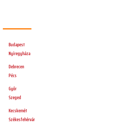
Budapest
Nyíregyháza
Debrecen
Pécs
Győr
Szeged
Kecskemét
Székesfehérvár