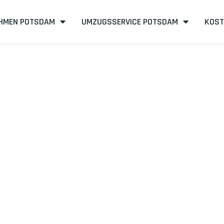
HMEN POTSDAM
UMZUGSSERVICE POTSDAM
KOST
sdam nach Zen
neffizient
mit uns – Wir sind Ihr verlässlicher Partner in Potsda
mit unserer Best-Preis-Garantie: