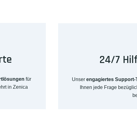
rte
24/7 Hil
rtlösungen
für
Unser
engagiertes Support
hrt in Zenica
Ihnen jede Frage bezügli
b