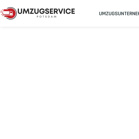
UMZUGSUNTERNE
Umzugsunternehmen
Umzug Potsdam Zenica
Umzug von Pot
Planen Sie Ihren Umzug Potsdam Zenica
stressfrei und koste
Sichern Sie sich jetzt einen
sorgenfreien Umzug in Potsdam